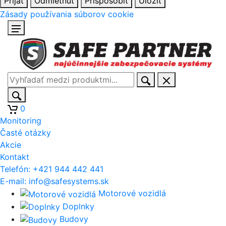
Prijať
Odmietnuť
Prispôsobiť
Uložiť
Zásady používania súborov cookie
0
Monitoring
Časté otázky
Akcie
Kontakt
Telefón:
+421 944 442 441
E-mail:
info@safesystems.sk
Motorové vozidlá
Doplnky
Budovy